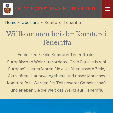
Zum
ORDO EQUESTRIS VINI EUROPAE HABSBURGISCHER RITTERORDEN *1333*1468*1984*2024
Hauptinhalt
springen
Home
»
Über uns
»
Komturei Teneriffa
Willkommen bei der Komturei
Teneriffa
Entdecken Sie die Komturei Teneriffa des
Europäischen Weinritterordens „Ordo Equestris Vini
Europae“. Hier erfahren Sie alles über unsere Ziele,
Aktivitäten, Hauptweingebiete und unser jährliches
Komtureifest. Werden Sie Teil unserer Gemeinschaft
und erleben Sie die Welt des Weins auf Teneriffa.