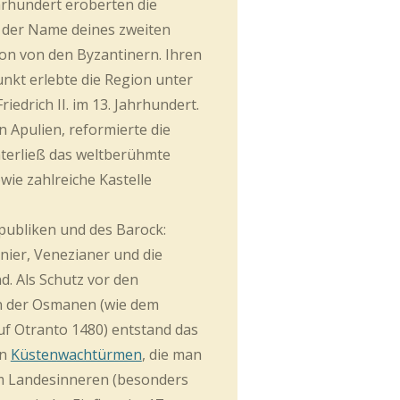
hrhundert eroberten die
der Name deines zweiten
ion von den Byzantinern. Ihren
nkt erlebte die Region unter
Friedrich II.
im 13. Jahrhundert.
n Apulien, reformierte die
terließ das weltberühmte
wie zahlreiche Kastelle
publiken und des Barock:
nier, Venezianer und die
. Als Schutz vor den
n der Osmanen (wie dem
uf Otranto 1480) entstand das
en
Küstenwachtürmen
, die man
Im Landesinneren (besonders