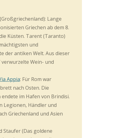
(Großgriechenland):
Lange
onisierten Griechen ab dem 8.
die Küsten. Tarent (
Taranto
)
 mächtigsten und
te der antiken Welt. Aus dieser
f verwurzelte Wein- und
Via Appia
:
Für Rom war
brett nach Osten. Die
a
endete im Hafen von Brindisi.
en Legionen, Händler und
ach Griechenland und Asien
 Staufer (Das goldene