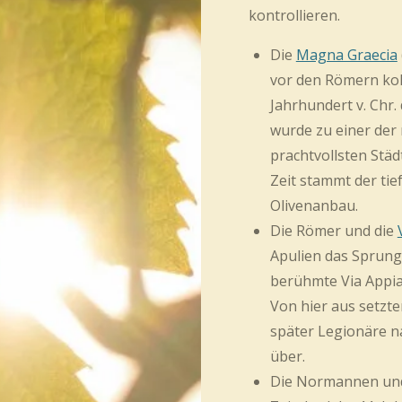
kontrollieren.
Die
Magna Graecia
vor den Römern kol
Jahrhundert v. Chr. 
wurde zu einer der
prachtvollsten Städ
Zeit stammt der tie
Olivenanbau.
Die Römer und die
Apulien das Sprung
berühmte
Via Appi
Von hier aus setzt
später Legionäre n
über.
Die Normannen und