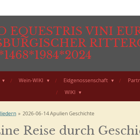
 EQUESTRIS VINI EU
SBURGISCHER RITTE
*1468*1984*2024
e
Wein-WIKI
Eidgenossenschaft
Partn
WIKI
liedern
»
2026-06-14 Apulien Geschichte
Eine Reise durch Geschi