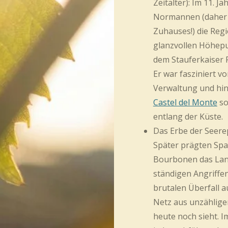
Zeitalter):
Im 11. Ja
Normannen (daher 
Zuhauses!) die Reg
glanzvollen Höhepu
dem Stauferkaiser
Er war fasziniert vo
Verwaltung und hin
Castel del Monte
so
entlang der Küste.
Das Erbe der Seere
Später prägten Spa
Bourbonen das Land
ständigen Angriffe
brutalen Überfall a
Netz aus unzählig
heute noch sieht. 