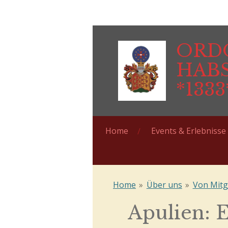
Zum
Hauptinhalt
springen
ORDO
HAB
*1333
Home
Events & Erlebniss
Home
»
Über uns
»
Von Mitg
Apulien: 