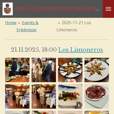
Zum
ORDO EQUESTRIS VINI EUROPAE HABSBURGISCHER RITTERORDEN *1333*1468*1984*2024
Hauptinhalt
springen
Home
»
Events &
»
2025-11-21 Los
Erlebnisse
Limoneros
21.11.2025, 18:00
Los Limoneros