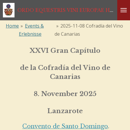
Zum
ORDO EQUESTRIS VINI EUROPAE HABSBURGISCHER RITTERORDEN *1333*1468*1984*2024
Hauptinhalt
springen
Home
»
Events &
»
2025-11-08 Cofradía del Vino
Erlebnisse
de Canarias
XXVI Gran Capítulo
de la Cofradía del Vino de
Canarias
8. November 2025
Lanzarote
Convento de Santo Domingo
.