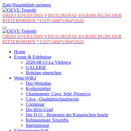
Zum Hauptinhalt springen
ORDO EQUESTRIS VINI EUROPAE HABSBURGISCHER
RITTERORDEN *1333*1468*1984*2024
ORDO EQUESTRIS VINI EUROPAE HABSBURGISCHER
RITTERORDEN *1333*1468*1984*2024
Home
Events & Erlebnisse
2026-08-13 La Vintoeca
GALERIE
Beiträge einreichen
Wein-WIKI
Das Weinglas
Korkenzieher
Champagner, Cava, Sekt, Prosecco
Cava - Qualitätsschaumwein
Corpinnat
Der Brix-Grad
Die D.O. - Regionen der Kanarischen Inseln
Reblausplage Teneriffa
International
Eidgenossenschaft