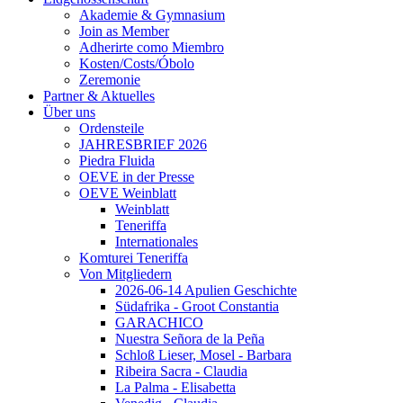
Akademie & Gymnasium
Join as Member
Adherirte como Miembro
Kosten/Costs/Óbolo
Zeremonie
Partner & Aktuelles
Über uns
Ordensteile
JAHRESBRIEF 2026
Piedra Fluida
OEVE in der Presse
OEVE Weinblatt
Weinblatt
Teneriffa
Internationales
Komturei Teneriffa
Von Mitgliedern
2026-06-14 Apulien Geschichte
Südafrika - Groot Constantia
GARACHICO
Nuestra Señora de la Peña
Schloß Lieser, Mosel - Barbara
Ribeira Sacra - Claudia
La Palma - Elisabetta