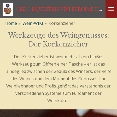
Zum
ORDO EQUESTRIS VINI EUROPAE HABSBURGISCHER RITTERORDEN *1333*1468*1984*2024
Hauptinhalt
springen
Home
»
Wein-WIKI
»
Korkenzieher
Werkzeuge des Weingenusses:
Der Korkenzieher
Der Korkenzieher ist weit mehr als ein bloßes
Werkzeug zum Öffnen einer Flasche – er ist das
Bindeglied zwischen der Geduld des Winzers, der Reife
des Weines und dem Moment des Genusses. Für
Weinliebhaber und Profis gehört das Verständnis der
verschiedenen Systeme zum Fundament der
Weinkultur.