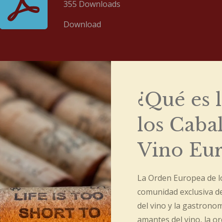
355 Downloads
Download
¿Qué es 
los Cabal
Vino Eu
La Orden Europea de lo
comunidad exclusiva de
del vino y la gastron
amantes del vino, la o