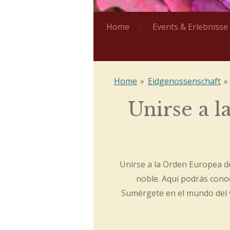
Home
Events & Erlebniss
Home
»
Eidgenossenschaft
»
Unirse a l
Unirse a la Orden Europea d
noble. Aquí podrás cono
Sumérgete en el mundo del v