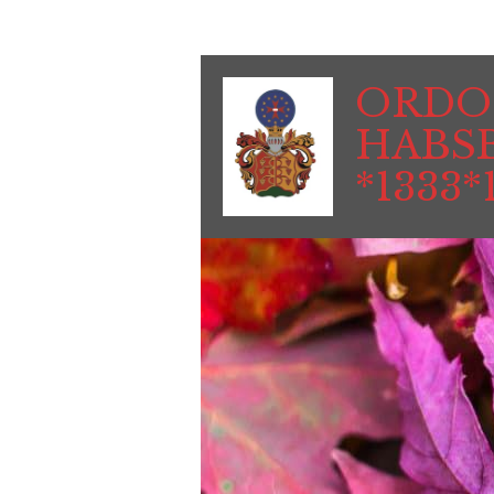
Zum
Hauptinhalt
springen
ORDO 
HABS
*1333*