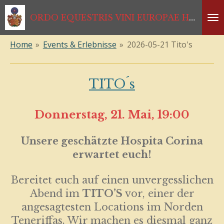
Zum
ORDO EQUESTRIS VINI EUROPAE HABSBURGISCHER RITTERORDEN *1333*1468*1984*2024
Hauptinhalt
springen
Home
»
Events & Erlebnisse
»
2026-05-21 Tito's
TITO´s
Donnerstag, 21. Mai, 19:00
Unsere geschätzte Hospita Corina
erwartet euch!
Bereitet euch auf einen unvergesslichen
Abend im
TITO’S
vor, einer der
angesagtesten Locations im Norden
Teneriffas. Wir machen es diesmal ganz