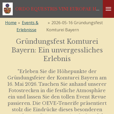
Zum
ORDO EQUESTRIS VINI EUROPAE HABSBURGISCHER RITTERORDEN *1333*1468*1984*2024
Hauptinhalt
springen
Home
»
Events &
»
2026-05-16 Gründungsfest
Erlebnisse
Komturei Bayern
Gründungsfest Komturei
Bayern: Ein unvergessliches
Erlebnis
"Erleben Sie die Höhepunkte der
Gründungsfeier der Komturei Bayern am
16. Mai 2026. Tauchen Sie anhand unserer
Fotostrecken in die festliche Atmosphäre
ein und lassen Sie den tollen Event Revue
passieren. Die OEVE-Tenerife präsentiert
stolz die Eindrücke dieses besonderen