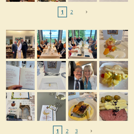
1
2
1
2
3