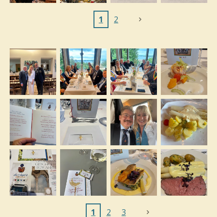
1
2
1
2
3