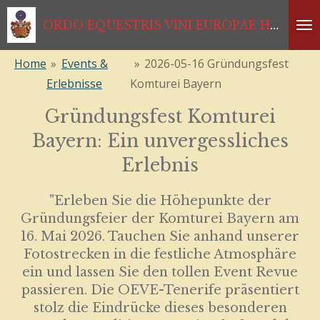
Zum
ORDO EQUESTRIS VINI EUROPAE HABSBURGISCHER RITTERORDEN *1333*1468*1984*2024
Hauptinhalt
springen
Home
»
Events &
»
2026-05-16 Gründungsfest
Erlebnisse
Komturei Bayern
Gründungsfest Komturei
Bayern: Ein unvergessliches
Erlebnis
"Erleben Sie die Höhepunkte der
Gründungsfeier der Komturei Bayern am
16. Mai 2026. Tauchen Sie anhand unserer
Fotostrecken in die festliche Atmosphäre
ein und lassen Sie den tollen Event Revue
passieren. Die OEVE-Tenerife präsentiert
stolz die Eindrücke dieses besonderen